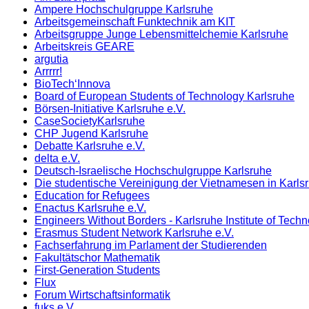
Ampere Hochschulgruppe Karlsruhe
Arbeitsgemeinschaft Funktechnik am KIT
Arbeitsgruppe Junge Lebensmittelchemie Karlsruhe
Arbeitskreis GEARE
argutia
Arrrrr!
BioTech‘Innova
Board of European Students of Technology Karlsruhe
Börsen-Initiative Karlsruhe e.V.
CaseSocietyKarlsruhe
CHP Jugend Karlsruhe
Debatte Karlsruhe e.V.
delta e.V.
Deutsch-Israelische Hochschulgruppe Karlsruhe
Die studentische Vereinigung der Vietnamesen in Karls
Education for Refugees
Enactus Karlsruhe e.V.
Engineers Without Borders - Karlsruhe Institute of Techn
Erasmus Student Network Karlsruhe e.V.
Fachserfahrung im Parlament der Studierenden
Fakultätschor Mathematik
First-Generation Students
Flux
Forum Wirtschaftsinformatik
fuks e.V.