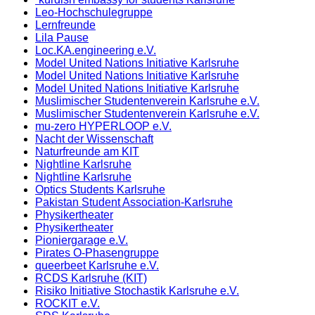
Leo-Hochschulegruppe
Lernfreunde
Lila Pause
Loc.KA.engineering e.V.
Model United Nations Initiative Karlsruhe
Model United Nations Initiative Karlsruhe
Model United Nations Initiative Karlsruhe
Muslimischer Studentenverein Karlsruhe e.V.
Muslimischer Studentenverein Karlsruhe e.V.
mu-zero HYPERLOOP e.V.
Nacht der Wissenschaft
Naturfreunde am KIT
Nightline Karlsruhe
Nightline Karlsruhe
Optics Students Karlsruhe
Pakistan Student Association-Karlsruhe
Physikertheater
Physikertheater
Pioniergarage e.V.
Pirates O-Phasengruppe
queerbeet Karlsruhe e.V.
RCDS Karlsruhe (KIT)
Risiko Initiative Stochastik Karlsruhe e.V.
ROCKIT e.V.