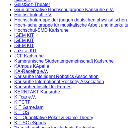
GeistSoz-Theater
Grün-alternative Hochschulgruppe Karlsruhe e.V.
Hochschulgolf e.V.
Hochschulgruppe der jungen deutschen physikalischen 
Hoch- schulgruppe für musikalische Arbeit und interkult
Hochschul-SMD Karlsruhe
iGEM KIT
iGEM KIT
iGEM KIT
Jazz at KIT
JCF Karlsruhe
Kamerunische Studentengemeinschaft Karlsruhe
KAmpus KApelle
KA-RaceIng e.V.
Karlsruhe Intelligent Robotics Association
Karlsruhe International Rocketry Association
Karlsruher Institut für Furries
KERNTAKT Karlsruhe
KITcar e.V.
KITCTF
KIT GameJam
KIT OS
KIT Quantitative Poker & Game Theory
KIT SC eSports
”kurdish embassy for students Karlsruhe